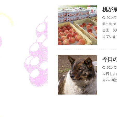
桃が
2014/0
間白桃
,
犬
当園、矢
えています
今日の
2014/0
今日もま
り2～3度