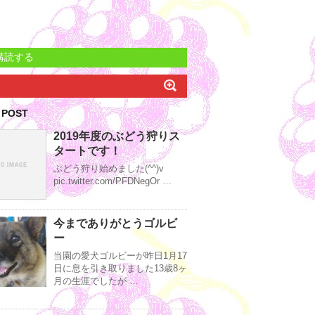
購読する
 POST
2019年度のぶどう狩りス
タートです！
ぶどう狩り始めました(^^)v
pic.twitter.com/PFDNegOr …
今までありがとうゴルビ
ー
当園の愛犬ゴルビーが昨日1月17
日に息を引き取りました13歳8ヶ
月の生涯でしたが …