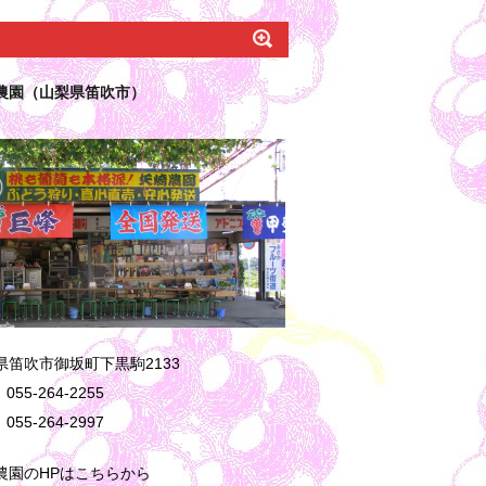
農園（山梨県笛吹市）
県笛吹市御坂町下黒駒2133
055-264-2255
055-264-2997
農園のHPはこちらから