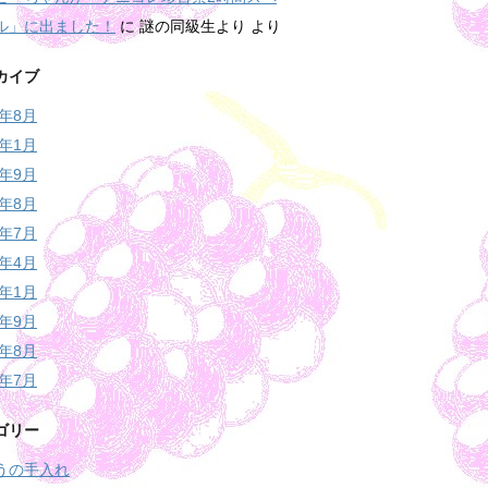
ル」に出ました！
に
謎の同級生より
より
カイブ
9年8月
9年1月
5年9月
5年8月
5年7月
5年4月
5年1月
4年9月
4年8月
4年7月
ゴリー
うの手入れ