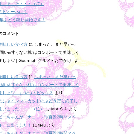
まいました・・・（泣）
のピオーネは？
15年ぶどう狩り開始です！
のコメント
美味しい食べ方
に
しまった、まだ早かっ
“固い&甘くない桃”はコンポートで美味しく
しょ♡ | Gourmet -グルメ・おでかけ-
よ
美味しい食べ方
に
しまった、まだ早かっ
“固い&甘くない桃”はコンポートで美味しく
ましょ♡ – おやつトピックス
より
のシャインマスカットのぶどう狩り終了し
まいました・・・（泣）
に
ＭＡＳＡ
より
ビーちゃんが「ナニコレ珍百景2時間スペ
ル」に出ました！
に
teru
より
ビーちゃんが「ナニコレ珍百景2時間スペ