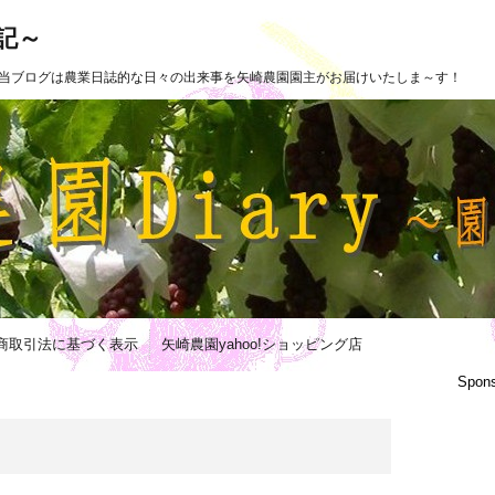
日記～
当ブログは農業日誌的な日々の出来事を矢崎農園園主がお届けいたしま～す！
商取引法に基づく表示
矢崎農園yahoo!ショッピング店
Spons