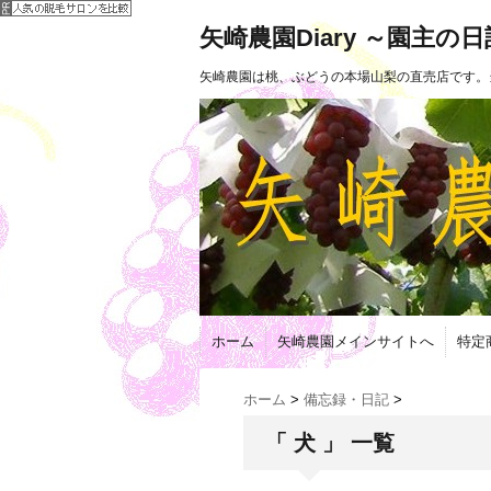
矢崎農園Diary ～園主の
矢崎農園は桃、ぶどうの本場山梨の直売店です。
ホーム
矢崎農園メインサイトへ
特定
ホーム
>
備忘録・日記
>
「 犬 」 一覧