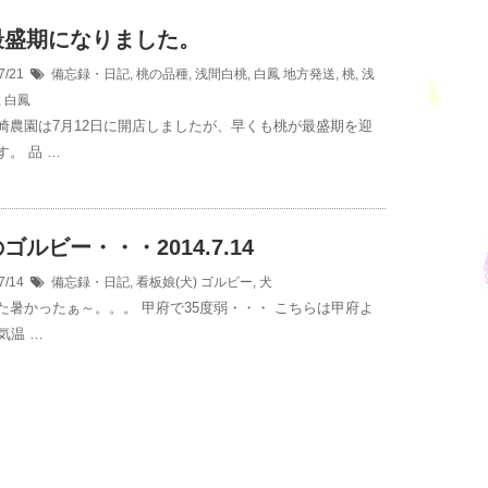
最盛期になりました。
7/21
備忘録・日記
,
桃の品種
,
浅間白桃
,
白鳳
地方発送
,
桃
,
浅
,
白鳳
崎農園は7月12日に開店しましたが、早くも桃が最盛期を迎
。 品 …
ゴルビー・・・2014.7.14
7/14
備忘録・日記
,
看板娘(犬)
ゴルビー
,
犬
た暑かったぁ～。。。 甲府で35度弱・・・ こちらは甲府よ
気温 …