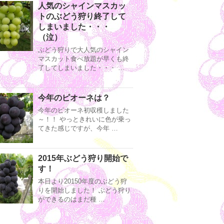
人気のシャインマスカッ
トのぶどう狩り終了して
しまいました・・・
（泣）
ぶどう狩りで大人気のシャイン
マスカット食べ放題が早くも終
了してしまいました・・・ …
今年のピオーネは？
今年のピオーネ初収穫しました
～！！ やっときれいに色が乗っ
てきた感じですが、今年 …
2015年ぶどう狩り開始で
す！
本日より20150年度のぶどう狩
りを開始しました！ ぶどう狩り
ができるのはまだ種 …