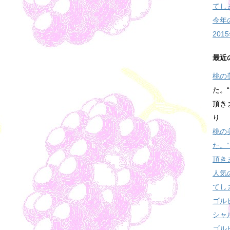
てし
今年
20
最近
桃の
た。
頂きま
り
桃の
た。
頂き
人気
てし
ゴル
シャ
ゴル