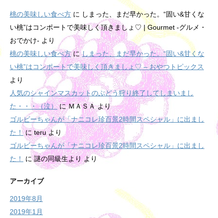
桃の美味しい食べ方
に
しまった、まだ早かった。“固い&甘くな
い桃”はコンポートで美味しく頂きましょ♡ | Gourmet -グルメ・
おでかけ-
より
桃の美味しい食べ方
に
しまった、まだ早かった。“固い&甘くな
い桃”はコンポートで美味しく頂きましょ♡ – おやつトピックス
より
人気のシャインマスカットのぶどう狩り終了してしまいまし
た・・・（泣）
に
ＭＡＳＡ
より
ゴルビーちゃんが「ナニコレ珍百景2時間スペシャル」に出まし
た！
に
teru
より
ゴルビーちゃんが「ナニコレ珍百景2時間スペシャル」に出まし
た！
に
謎の同級生より
より
アーカイブ
2019年8月
2019年1月