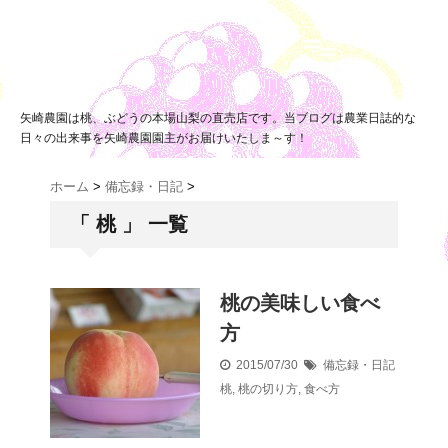
矢崎農園は桃、ぶどうの本場山梨の直売店です。当ブログは農業日誌的な
日々の出来事を矢崎農園園主がお届けいたしま～す！
ホーム
>
備忘録・日記
>
「 桃 」 一覧
桃の美味しい食べ
方
2015/07/30
備忘録・日記
桃
,
桃の切り方
,
食べ方