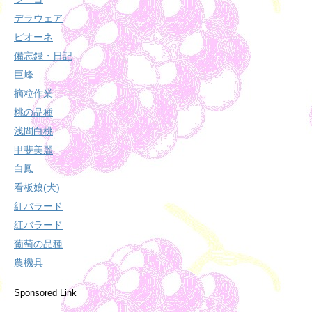
デラウェア
ピオーネ
備忘録・日記
巨峰
摘粒作業
桃の品種
浅間白桃
甲斐美麗
白鳳
看板娘(犬)
紅バラード
紅バラード
葡萄の品種
農機具
Sponsored Link