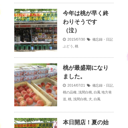
今年は桃が早く終
わりそうです
（泣）
2015/07/30
備忘録・日記
ぶどう
,
桃
桃が最盛期になり
ました。
2014/07/21
備忘録・日記
,
桃の品種
,
浅間白桃
,
白鳳
地方発
送
,
桃
,
浅間白桃
,
犬
,
白鳳
本日開店！夏の始