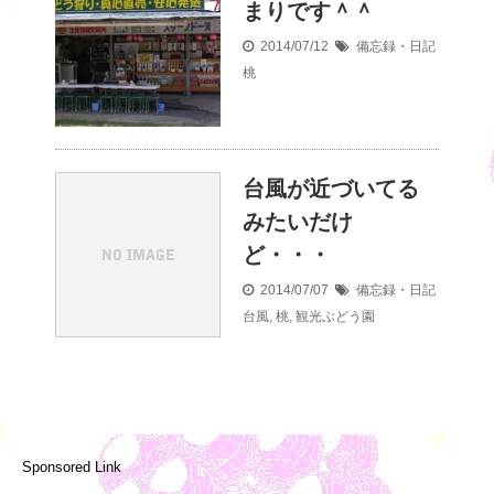
まりです＾＾
2014/07/12
備忘録・日記
桃
台風が近づいてる
みたいだけ
ど・・・
2014/07/07
備忘録・日記
台風
,
桃
,
観光ぶどう園
Sponsored Link