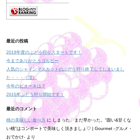
最近の投稿
2019年度のぶどう狩りスタートです！
今までありがとうゴルビー
人気のシャインマスカットのぶどう狩り終了してしまいまし
た・・・（泣）
今年のピオーネは？
2015年ぶどう狩り開始です！
最近のコメント
桃の美味しい食べ方
に
しまった、まだ早かった。“固い&甘くな
い桃”はコンポートで美味しく頂きましょ♡ | Gourmet -グルメ・
おでかけ-
より