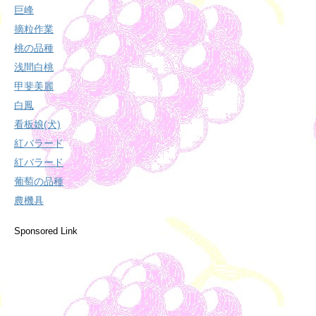
巨峰
摘粒作業
桃の品種
浅間白桃
甲斐美麗
白鳳
看板娘(犬)
紅バラード
紅バラード
葡萄の品種
農機具
Sponsored Link