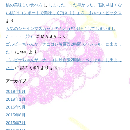
桃の美味しい食べ方
に
しまった、まだ早かった。“固い&甘くな
い桃”はコンポートで美味しく頂きましょ♡ – おやつトピックス
より
人気のシャインマスカットのぶどう狩り終了してしまいまし
た・・・（泣）
に
ＭＡＳＡ
より
ゴルビーちゃんが「ナニコレ珍百景2時間スペシャル」に出まし
た！
に
teru
より
ゴルビーちゃんが「ナニコレ珍百景2時間スペシャル」に出まし
た！
に
謎の同級生より
より
アーカイブ
2019年8月
2019年1月
2015年9月
2015年8月
2015年7月