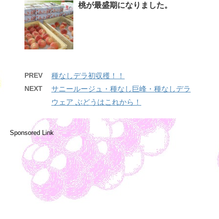
桃が最盛期になりました。
PREV
種なしデラ初収穫！！
NEXT
サニールージュ・種なし巨峰・種なしデラ
ウェア ぶどうはこれから！
Sponsored Link