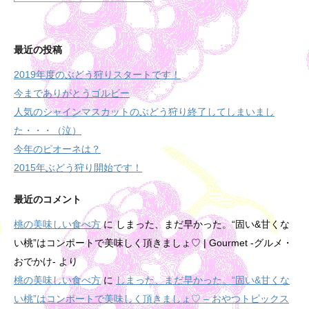
最近の投稿
2019年度のぶどう狩りスタートです！
今までありがとうゴルビー
人気のシャインマスカットのぶどう狩り終了してしまいまし
た・・・（泣）
今年のピオーネは？
2015年ぶどう狩り開始です！
最近のコメント
桃の美味しい食べ方
に
しまった、まだ早かった。“固い&甘くな
い桃”はコンポートで美味しく頂きましょ♡ | Gourmet -グルメ・
おでかけ-
より
桃の美味しい食べ方
に
しまった、まだ早かった。“固い&甘くな
い桃”はコンポートで美味しく頂きましょ♡ – おやつトピックス