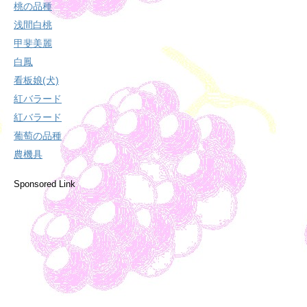
桃の品種
浅間白桃
甲斐美麗
白鳳
看板娘(犬)
紅バラード
紅バラード
葡萄の品種
農機具
Sponsored Link