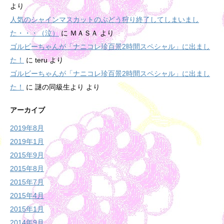
より
人気のシャインマスカットのぶどう狩り終了してしまいまし
た・・・（泣）
に
ＭＡＳＡ
より
ゴルビーちゃんが「ナニコレ珍百景2時間スペシャル」に出まし
た！
に
teru
より
ゴルビーちゃんが「ナニコレ珍百景2時間スペシャル」に出まし
た！
に
謎の同級生より
より
アーカイブ
2019年8月
2019年1月
2015年9月
2015年8月
2015年7月
2015年4月
2015年1月
2014年9月