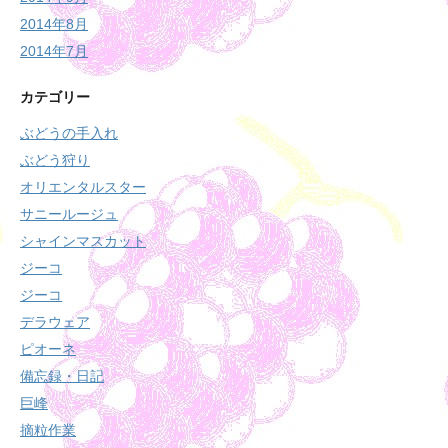
2014年8月
2014年7月
カテゴリー
ぶどうの手入れ
ぶどう狩り
オリエンタルスター
サニールージュ
シャインマスカット
ジーコ
ジーコ
デラウェア
ピオーネ
備忘録・日記
巨峰
摘粒作業