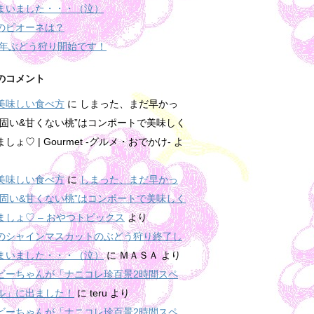
まいました・・・（泣）
のピオーネは？
15年ぶどう狩り開始です！
のコメント
美味しい食べ方
に
しまった、まだ早かっ
“固い&甘くない桃”はコンポートで美味しく
しょ♡ | Gourmet -グルメ・おでかけ-
よ
美味しい食べ方
に
しまった、まだ早かっ
“固い&甘くない桃”はコンポートで美味しく
ましょ♡ – おやつトピックス
より
のシャインマスカットのぶどう狩り終了し
まいました・・・（泣）
に
ＭＡＳＡ
より
ビーちゃんが「ナニコレ珍百景2時間スペ
ル」に出ました！
に
teru
より
ビーちゃんが「ナニコレ珍百景2時間スペ