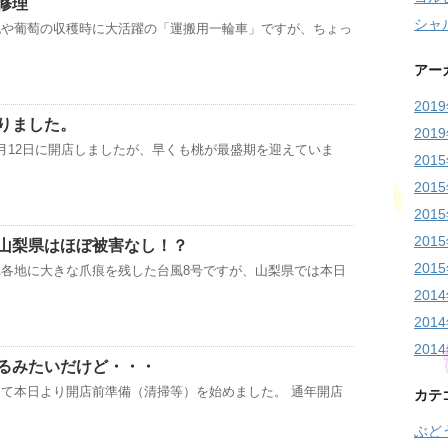
修理
シャ
桃や葡萄の収穫時に大活躍の「運搬用一輪車」ですが、ちょっ
アー
201
りました。
201
月12日に開店しましたが、早くも桃が最盛期を迎えていま
201
201
201
201
山梨県はほぼ被害なし！？
201
各地に大きな爪痕を残した台風8号ですが、山梨県では本日
201
201
201
るみたいだけど・・・
て本日より開店前準備（清掃等）を始めました。 通年開店
カテ
ぶど