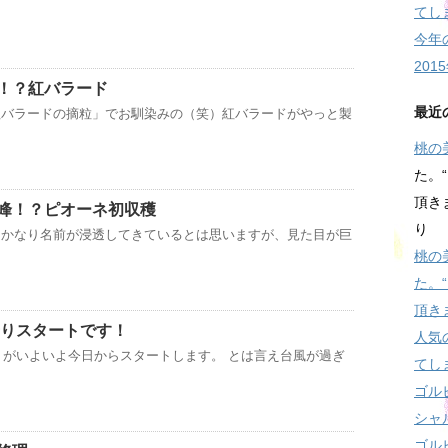
てし
今年
20
！？紅バラード
最近
紅バラードの摘粒」でお馴染みの（笑）紅バラードがやっと製
桃の
た。
頂きま
峰！？ピオーネ初収穫
り
もかなり名前が浸透してきているとは思いますが、見た目が巨
桃の
た。
頂き
狩りスタートです！
人気
狩りがいよいよ今日からスタートします。 とは言え台風が過ぎ
てし
ゴル
シャ
ゴル