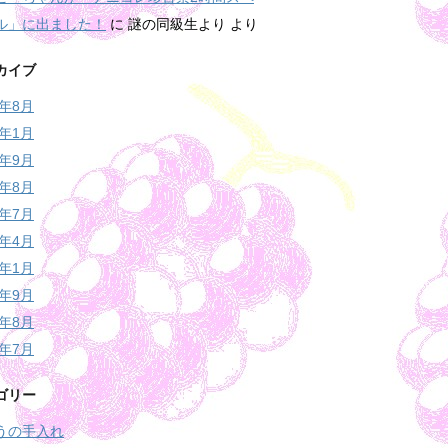
ル」に出ました！
に
謎の同級生より
より
カイブ
9年8月
9年1月
5年9月
5年8月
5年7月
5年4月
5年1月
4年9月
4年8月
4年7月
ゴリー
うの手入れ