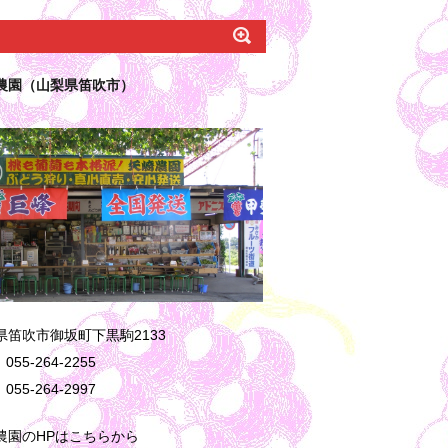
農園（山梨県笛吹市）
県笛吹市御坂町下黒駒2133
055-264-2255
055-264-2997
農園のHPはこちらから