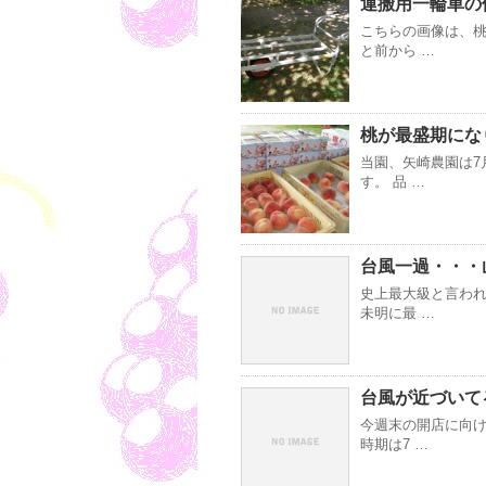
運搬用一輪車の
こちらの画像は、
と前から …
桃が最盛期にな
当園、矢崎農園は7
す。 品 …
台風一過・・・
史上最大級と言われ
未明に最 …
台風が近づいて
今週末の開店に向け
時期は7 …