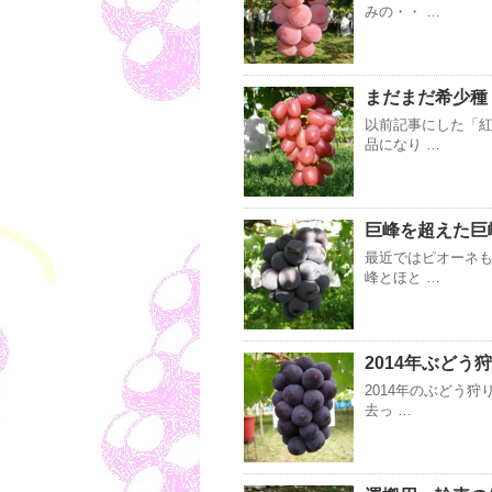
みの・・ …
まだまだ希少種
以前記事にした「
品になり …
巨峰を超えた巨
最近ではピオーネ
峰とほと …
2014年ぶどう
2014年のぶどう
去っ …