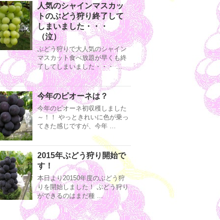
人気のシャインマスカッ
トのぶどう狩り終了して
しまいました・・・
（泣）
ぶどう狩りで大人気のシャイン
マスカット食べ放題が早くも終
了してしまいました・・・ …
今年のピオーネは？
今年のピオーネ初収穫しました
～！！ やっときれいに色が乗っ
てきた感じですが、今年 …
2015年ぶどう狩り開始で
す！
本日より20150年度のぶどう狩
りを開始しました！ ぶどう狩り
ができるのはまだ種 …