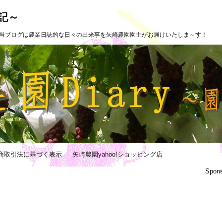
日記～
当ブログは農業日誌的な日々の出来事を矢崎農園園主がお届けいたしま～す！
商取引法に基づく表示
矢崎農園yahoo!ショッピング店
Spons