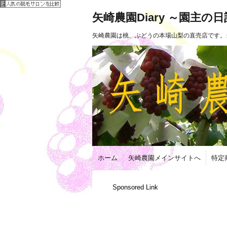
矢崎農園Diary ～園主の
矢崎農園は桃、ぶどうの本場山梨の直売店です。
ホーム
矢崎農園メインサイトへ
特定
Sponsored Link