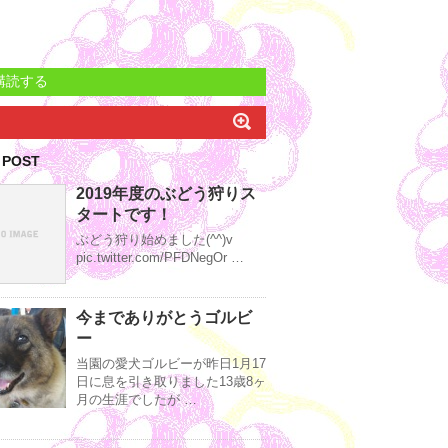
購読する
 POST
2019年度のぶどう狩りス
タートです！
ぶどう狩り始めました(^^)v
pic.twitter.com/PFDNegOr …
今までありがとうゴルビ
ー
当園の愛犬ゴルビーが昨日1月17
日に息を引き取りました13歳8ヶ
月の生涯でしたが …